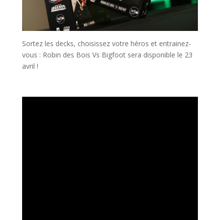
Sortez les decks, choisissez votre héros et entrainez-
vous : Robin des Bois Vs Bigfoot sera disponible le 23
avril !